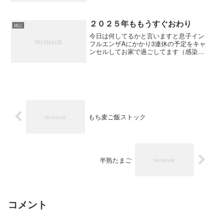
方を変えました①柔らかくなるまで待つ
②ヘタを取る③スプーンですくってプリ
ンみたいに食べる！この食...
２０２５年ももうすぐおわり
雑記
今日は何してるかと言いますと息子イン
フルエンザAにかかり3連休の予定をキャ
ンセルしてお家で過ごしてます（感染に
気をつけて）最近は土日も忙しくしてた
のでおうち時間がたっぷり取れてこのブ
ログを書こうと２年ぶり？に思った次第
ですできるだけ、日記更...
もち麦ご飯ストック
半熟たまご
コメント