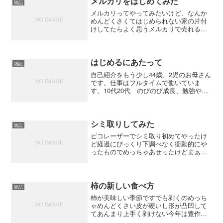
メルカリをはじめてみた
雑記
メルカリってやってみたいけど、なんか
めんどくさくてはじめられない家の片付
けしてたらよく思うメルカリで売れるん
ちゃう？でも何から始めたらいいかよく
わからんしもし売れたらどうしたらいい
ん？梱包材とかないし私に発送できるの
だろうか相手からお金もら...
はじめるにあたって
雑記
自己紹介をもう少し44歳、2児のお母さん
です。仕事はフルタイムで働いていま
す。10代20代 のびのび成長、勉強やス
ポーツもそれなりに頑張って、大学進学
30代 結婚、出産、育児、仕事もフルタ
イムで、バッタバタの日々40代 突入す
る頃、コロナの...
シミ取りしてみた
雑記
ピコレーザーでシミ取り初めてやったけ
ど経過にびっくり下調べなく衝動的にや
ったものでめっちゃあせったけどまぁ今
のところ成功かな？経過を載せます 大き
いシミは今のところ取れた衝撃だったこ
と2つ1.施術後の焼けるような痛み！（1
時間くらいで治った...
柿の新しい食べ方
雑記
柿が美味しい季節ですでも剥くのめっち
ゃめんどくさい皮が硬いし形が凸凹して
てあんまり上手く剥けない今年は豊作で
いっぱい母からもらった甘柿今年は食べ