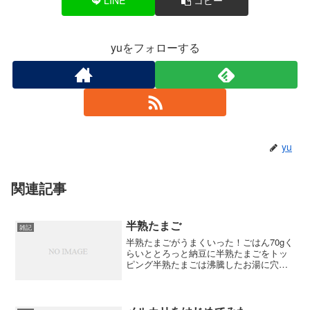
LINE
コピー
yuをフォローする
yu
関連記事
半熟たまご
雑記
半熟たまごがうまくいった！ごはん70gく
らいととろっと納豆に半熟たまごをトッ
ピング半熟たまごは沸騰したお湯に穴あ
きお玉でそーっと生卵をいれて（割れな
いように）6分火を止めて1分放置すぐ水
に！